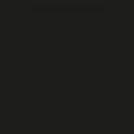
UN
VIAGGIO
COLLETTIVO
Collaborativo, sperimentale e in continua
evoluzione, Chiesi Gardens celebra la pluralità
del pensiero e la diversità di prospettive. Il suo
programma — che spazia da progetti di ricerca a
call for ideas, da conferenze pubbliche a mostre
— traccia un percorso lungimirante verso
l’innovazione aperta, lo scambio di saperi e la
crescita collettiva.