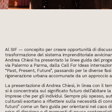
Al SIF — concepito per creare opportunità di discussi
trasformazione del sistema imprenditoriale avvicina
Andrea Chiesi ha presentato le linee guida del proget
via Palermo a Parma, dalla Call For Ideas internazi
“Past, Present, Future”, passando per le diverse fas
rigenerazione urbana accomunate da un approccio ape
La presentazione di Andrea Chiesi, in linea con il tem
si è concentrata sul significato futuro dell’abitare 
imprese che per gli individui. Sempre più spesso, aut
culturali esortano a riflettere sulla necessità di consi
futuro” come un faro guida per orientarsi nel caos di
priva di direzione e di momenti di pausa contemplati