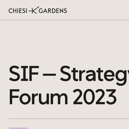
Cerca nel sito
SIF
—
Strateg
Vedi tutti i risultati per “
”
Forum
2023